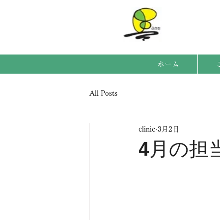
ホーム
All Posts
clinic
3月2日
4月の担